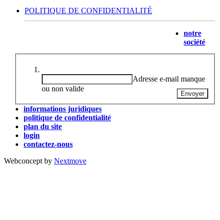
POLITIQUE DE CONFIDENTIALITÉ
notre
Confiez-nous votre adresse e-mail et restons en contact
société
Votre adresse e-mail
(*)
Adresse e-mail manque
ou non valide
informations juridiques
politique de confidentialité
plan du site
login
contactez-nous
Webconcept by
Nextmove